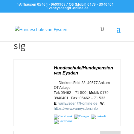
Alfhausen 05464 - 9699909 / OS (Mobil) 0179 - 3940401
vaneysden@t-online.de
sig
Hundeschule/Hundepension
van Eysden
A:
Dierkers Feld 28, 49577 Ankum-
OT Aslage
Tel:
05462 – 71 500
|
Mobil:
0179 –
3940401
|
Fax
:
05462 – 71 533
E:
vanEysden@t-online.de
|
W:
https://www.vaneysden.info